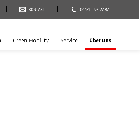
KONTAKT
04471 – 93 27 87
n
Green Mobility
Service
Über uns