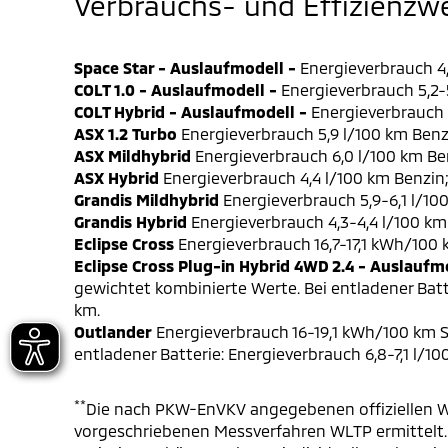
Verbrauchs- und Effizienzw
Space Star - Auslaufmodell -
Energieverbrauch 4,
COLT 1.0 - Auslaufmodell -
Energieverbrauch 5,2-5
COLT Hybrid - Auslaufmodell -
Energieverbrauch 4
ASX 1.2 Turbo
Energieverbrauch 5,9 l/100 km Benz
ASX Mildhybrid
Energieverbrauch 6,0 l/100 km Be
ASX Hybrid
Energieverbrauch 4,4 l/100 km Benzin
Grandis Mildhybrid
Energieverbrauch 5,9-6,1 l/10
Grandis Hybrid
Energieverbrauch 4,3-4,4 l/100 km
Eclipse Cross
Energieverbrauch 16,7-17,1 kWh/100
Eclipse Cross Plug-in Hybrid 4WD 2.4 - Auslaufm
gewichtet kombinierte Werte. Bei entladener Batt
km.
Outlander
Energieverbrauch 16-19,1 kWh/100 km S
entladener Batterie: Energieverbrauch 6,8-7,1 l/1
**
Die nach PKW-EnVKV angegebenen offiziellen W
vorgeschriebenen Messverfahren WLTP ermittelt. D