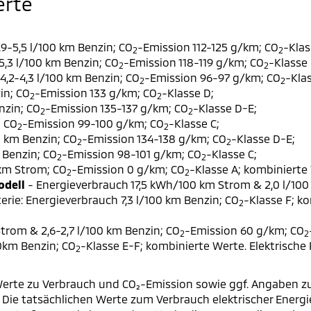
erte
9-5,5 l/100 km Benzin; CO
-Emission 112-125 g/km; CO
-Klas
2
2
,3 l/100 km Benzin; CO
-Emission 118-119 g/km; CO
-Klasse 
2
2
,2-4,3 l/100 km Benzin; CO
-Emission 96-97 g/km; CO
-Klas
2
2
in; CO
-Emission 133 g/km; CO
-Klasse D;
2
2
nzin; CO
-Emission 135-137 g/km; CO
-Klasse D-E;
2
2
; CO
-Emission 99-100 g/km; CO
-Klasse C;
2
2
0 km Benzin; CO
-Emission 134-138 g/km; CO
-Klasse D-E;
2
2
 Benzin; CO
-Emission 98-101 g/km; CO
-Klasse C;
2
2
 km Strom; CO
-Emission 0 g/km; CO
-Klasse A; kombinierte 
2
2
odell
- Energieverbrauch 17,5 kWh/100 km Strom & 2,0 l/100
erie: Energieverbrauch 7,3 l/100 km Benzin; CO
-Klasse F; k
2
trom & 2,6-2,7 l/100 km Benzin; CO
-Emission 60 g/km; CO
2
2
00km Benzin; CO
-Klasse E-F; kombinierte Werte. Elektrische
2
erte zu Verbrauch und CO₂-Emission sowie ggf. Angaben z
ie tatsächlichen Werte zum Verbrauch elektrischer Energie 